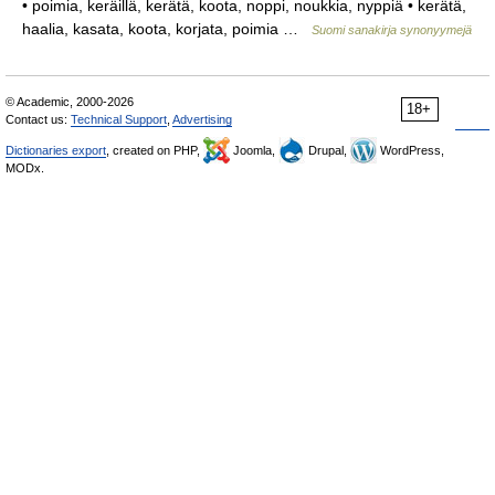
• poimia, keräillä, kerätä, koota, noppi, noukkia, nyppiä • kerätä,
haalia, kasata, koota, korjata, poimia …
Suomi sanakirja synonyymejä
© Academic, 2000-2026
18+
Contact us:
Technical Support
,
Advertising
Dictionaries export
, created on PHP,
Joomla,
Drupal,
WordPress,
MODx.