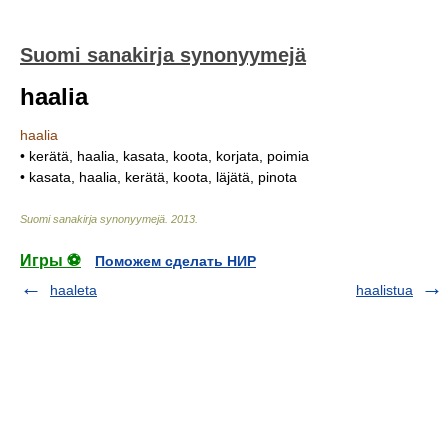
Suomi sanakirja synonyymejä
haalia
haalia
• kerätä, haalia, kasata, koota, korjata, poimia
• kasata, haalia, kerätä, koota, läjätä, pinota
Suomi sanakirja synonyymejä
.
2013
.
Игры ⚽
Поможем сделать НИР
haaleta
haalistua