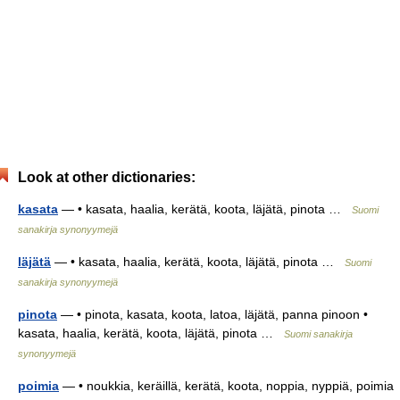
Look at other dictionaries:
kasata
— • kasata, haalia, kerätä, koota, läjätä, pinota …
Suomi
sanakirja synonyymejä
läjätä
— • kasata, haalia, kerätä, koota, läjätä, pinota …
Suomi
sanakirja synonyymejä
pinota
— • pinota, kasata, koota, latoa, läjätä, panna pinoon •
kasata, haalia, kerätä, koota, läjätä, pinota …
Suomi sanakirja
synonyymejä
poimia
— • noukkia, keräillä, kerätä, koota, noppia, nyppiä, poimia