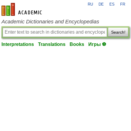
RU
DE
ES
FR
en-academic.com
Academic Dictionaries and Encyclopedias
Search!
Interpretations
Translations
Books
Игры ⚽